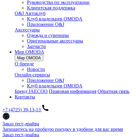
Руководства по эксплуатации
Клиентская поддержка
O&J Автоклуб
Клуб владельцев OMODA
Приложение O&J
Аксессуары
Одежда и сувениры
Оригинальные аксессуары
Запчасти
Мир OMODA
Мир OMODA
О бренде
Новости
Онлайн-сервисы
Приложение O&J
Клуб владельцев OMODA
Бренд JAECOO
Правовая информация
Обратная связь
Контакты
+7 (4725) 39-13-13
Заказ тест-драйва
Запишитесь на пробную поездку в удобное для вас время
Заказ тест-драйва