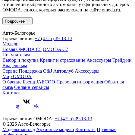
отношении выбранного автомобиля у официальных дилеров
OMODA, список которых расположен на сайте omoda.ru.
Подробнее
Авто-Белогорье
Горячая линия:
+7 (4725) 39-13-13
Модели
Новая OMODA C5
OMODA C7
Покупателям
Выбор и покупка
Кредит и страхование
Аксессуары
Трейд-ин
Владельцам
Сервис
Поддержка
O&J Автоклуб
Аксессуары
Мир OMODA
О бренде
Бренд JAECOO
Правовая информация
Обратная
связь
Онлайн-сервисы
Контакты
tg
vk
Горячая линия OMODA:
+7 (4725) 39-13-13
© 2026 Aвто-Белогорье
Модельный ряд
Архивные модели
Контакты
Правовая
информация