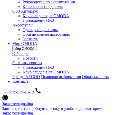
Руководства по эксплуатации
Клиентская поддержка
O&J Автоклуб
Клуб владельцев OMODA
Приложение O&J
Аксессуары
Одежда и сувениры
Оригинальные аксессуары
Запчасти
Мир OMODA
Мир OMODA
О бренде
Новости
Онлайн-сервисы
Приложение O&J
Клуб владельцев OMODA
Бренд JAECOO
Правовая информация
Обратная связь
Контакты
+7 (4725) 39-13-13
Заказ тест-драйва
Запишитесь на пробную поездку в удобное для вас время
Заказ тест-драйва