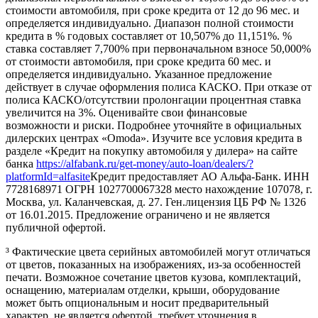
стоимости автомобиля, при сроке кредита от 12 до 96 мес. и
определяется индивидуально. Диапазон полной стоимости
кредита в % годовых составляет от 10,507% до 11,151%. %
ставка составляет 7,700% при первоначальном взносе 50,000%
от стоимости автомобиля, при сроке кредита 60 мес. и
определяется индивидуально. Указанное предложение
действует в случае оформления полиса КАСКО. При отказе от
полиса КАСКО/отсутствии пролонгации процентная ставка
увеличится на 3%. Оценивайте свои финансовые
возможности и риски. Подробнее уточняйте в официальных
дилерских центрах «Omoda». Изучите все условия кредита в
разделе «Кредит на покупку автомобиля у дилера» на сайте
банка
https://alfabank.ru/get-money/auto-loan/dealers/?
platformId=alfasite
Кредит предоставляет АО Альфа-Банк. ИНН
7728168971 ОГРН 1027700067328 место нахождение 107078, г.
Москва, ул. Каланчевская, д. 27. Ген.лицензия ЦБ РФ № 1326
от 16.01.2015. Предложение ограничено и не является
публичной офертой.
³ Фактические цвета серийных автомобилей могут отличаться
от цветов, показанных на изображениях, из-за особенностей
печати. Возможное сочетание цветов кузова, комплектаций,
оснащению, материалам отделки, крыши, оборудование
может быть опциональным и носит предварительный
характер, не является офертой, требует уточнения в