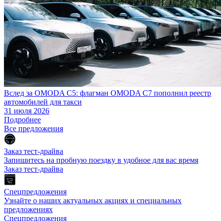
Вслед за OMODA C5: флагман OMODA C7 пополнил реестр
автомобилей для такси
31 июля 2026
Подробнее
Все предложения
Заказ тест-драйва
Запишитесь на пробную поездку в удобное для вас время
Заказ тест-драйва
Спецпредложения
Узнайте о наших актуальных акциях и специальных
предложениях
Спецпредложения