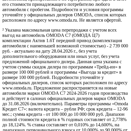
его стоимости принадлежащего потребителю любого
автомобиля с пробегом. Подробности и условия программы
уточняйте у официальных дилеров OMODA, список которых
расположен по адресу www.omoda.ru. Не является офертой.
² Указана максимальная цена перепродажи с учетом всех
выгод на автомобиль OMODA C7 (ОМОДА Ц7)
комплектации Актив 1.6T передний привод (комплектация
автомобиля с наименьшей возможной стоимостью) - 2 739 000
руб. - актуально на дату 28.04.2026 г., без учета
дополнительного оборудования или иных услуг, без учета
предложений официального дилера. Данная цена указана с
учетом суммы скидок дилера по программам «Трейд-ин» в
размере 100 000 рублей и программы «Выгода за кредит» в
размере 100 000 рублей. Подробности уточняйте у
официальных дилеров, список которых расположен по адресу
www.omoda.ru. Предложение распространяется на новые
автомобили марки OMODA C7 2024-2026 годов производства
и действует в салонах официальных дилеров марки OMODA
до 31.08.2026 (включительно). Параметры программы «Omoda
Кредит C7»: валюта кредита – рубли РФ; срок кредита – 12-96
мес.; сумма кредита - от 100 000 до 10 000 000 руб. Диапазон
полной стоимости кредита в % годовых составляет от 2,778%
до 18,124%. % ставка составляет от 0,010% до 14,600%, на
диапазонах первоначального взноса от 10,000% до 90,000% от